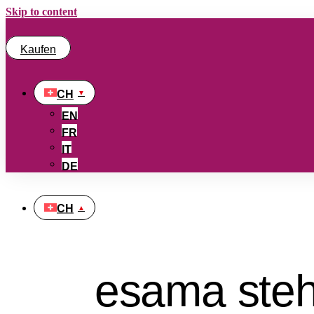
Skip to content
Kaufen
CH
EN
FR
IT
DE
CH
esama steht