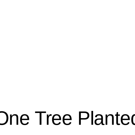
 Verantwortung
ür das Gleichgewicht unseres Ö
toff, bieten Lebensraum für Ti
. Wir sehen es als unsere Veran
unterstützen.
One Tree Plante