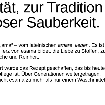
ät, zur Tradition
ser Sauberkeit.
„ama“ – vom lateinischen
amare
,
lieben
. Es ist
Herz von esama bildet: die Liebe zu Stoffen, z
sche und Reinheit.
t wurde das Rezept geschaffen, das bis heute
flege ist. Über Generationen weitergetragen,
macht esama zu mehr als nur einem Waschmittel
s esama wash ist mehr als ein g
anfte Reinigung von Vorhängen k