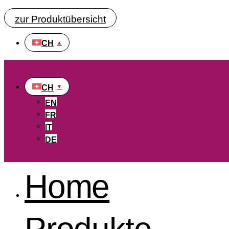
zur Produktübersicht
CH
CH
EN
FR
IT
DE
Home
Produkte