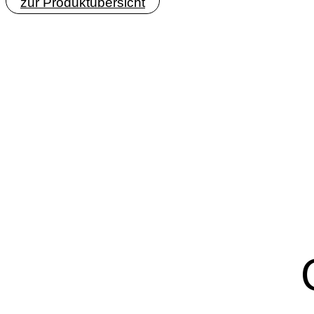
zur Produktübersicht
Wir übernehmen
Bäume sind entscheidend f
Sauerstoff, speichern Kohlens
des Wasserkreislaufs bei