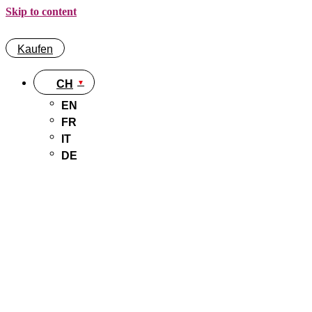
Skip to content
Kaufen
CH
EN
FR
IT
DE
Kaufen
CH
EN
FR
IT