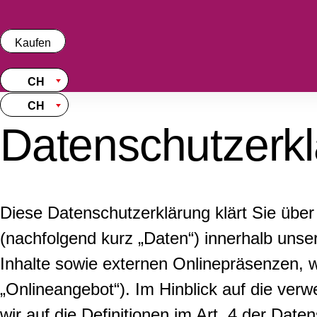
Skip
to
content
Kaufen
CH
CH
Datenschutzerk
Diese Datenschutzerklärung klärt Sie üb
(nachfolgend kurz „Daten“) innerhalb uns
Inhalte sowie externen Onlinepräsenzen, w
„Onlineangebot“). Im Hinblick auf die verw
wir auf die Definitionen im Art. 4 der D