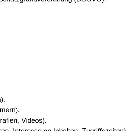
).
mmern).
rafien, Videos).
, Interesse an Inhalten, Zugriffszeiten).