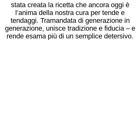
stata creata la ricetta che ancora oggi è
l’anima della nostra cura per tende e
tendaggi. Tramandata di generazione in
generazione, unisce tradizione e fiducia – e
rende esama più di un semplice detersivo.
Il nostro esama wash,
appositamente sviluppato, è
più di un normale detersivo: è
stato originariamente
concepito per il lavaggio
delicato delle tende, ma è
altrettanto eccellente come
sostituto dei tradizionali
detersivi per capi delicati. Chi