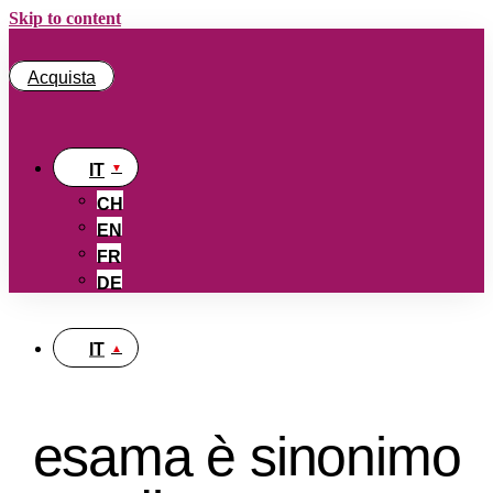
Skip to content
Acquista
IT
CH
EN
FR
DE
IT
esama è sinonimo