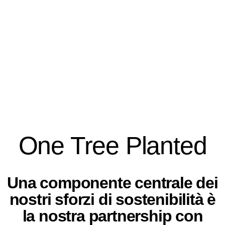
ossigeno, immagazzinano
carbonio, offrono habitat agli
animali e contribuiscono alla
regolazione del ciclo
dell'acqua. Consideriamo
nostra responsabilità
sostenere la loro protezione.
One Tree Planted
Una componente centrale dei
nostri sforzi di sostenibilità è
la nostra partnership con