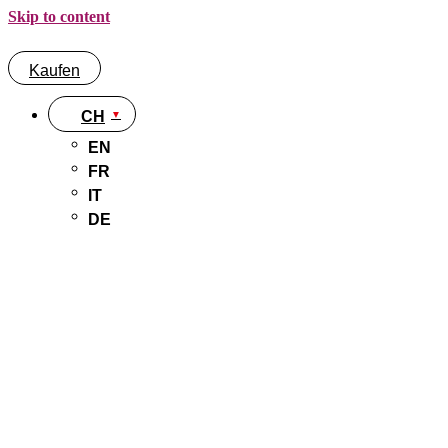
Skip to content
Kaufen
CH
EN
FR
IT
DE
Kaufen
CH
EN
FR
IT