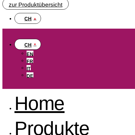
zur Produktübersicht
CH
CH
EN
FR
IT
DE
Home
Produkte