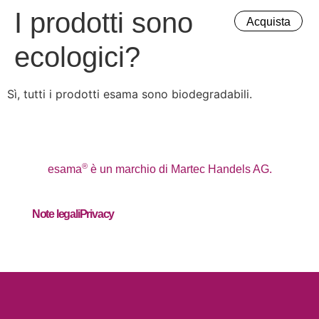
I prodotti sono
Acquista
Acquista
ecologici?
Sì, tutti i prodotti esama sono biodegradabili.
®
esama
è un marchio di Martec Handels AG.
Note legali
Privacy
Home