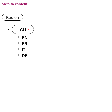
Skip to content
Kaufen
CH
EN
FR
IT
DE
Kaufen
CH
EN
FR
IT