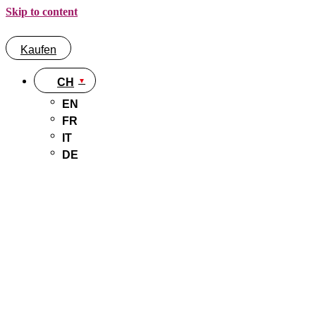
Skip to content
Kaufen
CH
EN
FR
IT
DE
Kaufen
CH
EN
FR
IT