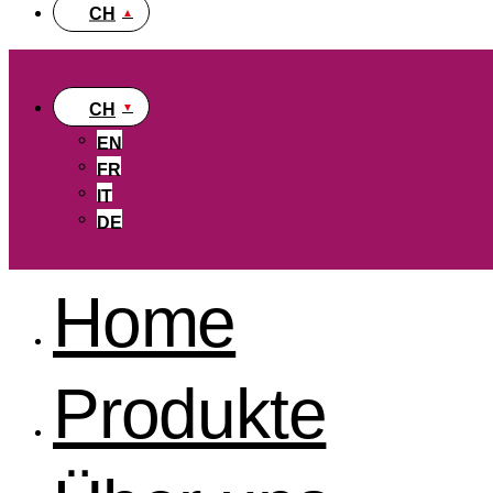
CH
CH
EN
FR
IT
DE
Home
Produkte