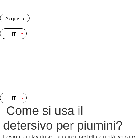
Skip
to
content
Acquista
IT
Acquista
IT
IT
Come si usa il
detersivo per piumini?
Lavaggio in lavatrice: riempire il cestello a metà, versare