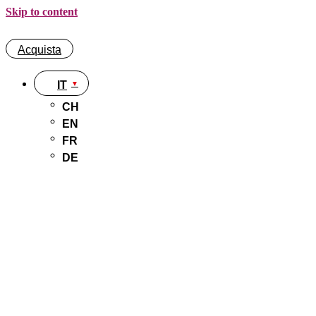
Skip to content
Acquista
IT
CH
EN
FR
DE
Acquista
IT
CH
EN
FR