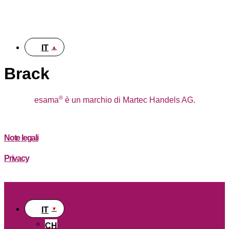
DE
IT
Brack
®
esama
è un marchio di Martec Handels AG.
Note legali
Privacy
IT
CH