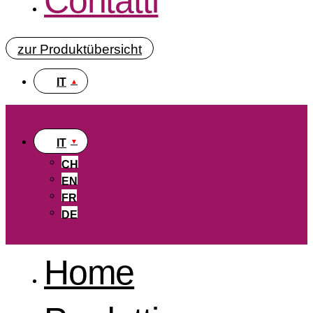
Contatti
zur Produktübersicht
IT
IT
CH
EN
FR
DE
Home