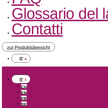
Glossario del 
Contatti
zur Produktübersicht
IT
IT
CH
EN
FR
DE