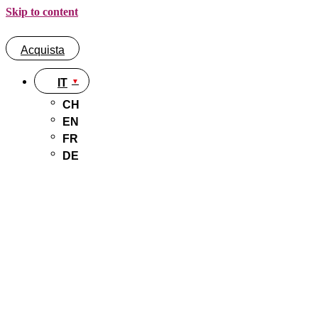
Skip to content
Acquista
IT
CH
EN
FR
DE
Acquista
IT
CH
EN
FR