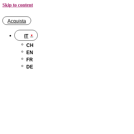
Skip to content
Acquista
IT
CH
EN
FR
DE
Acquista
IT
CH
EN
FR