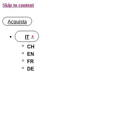
Skip to content
Acquista
IT
CH
EN
FR
DE
Acquista
IT
CH
EN
FR