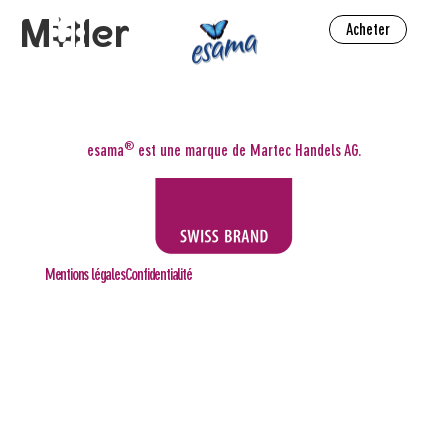
Müller
Acheter
Acheter
®
esama
est une marque de Martec Handels AG.
Mentions légales
Confidentialité