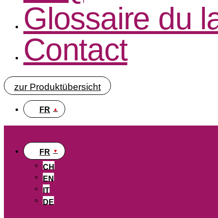
Glossaire du 
Contact
zur Produktübersicht
FR
FR
CH
EN
IT
DE