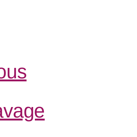
ous
lavage