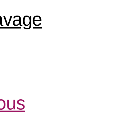
lavage
ous