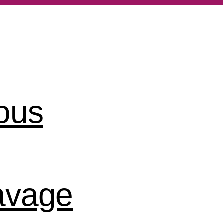
ous
lavage