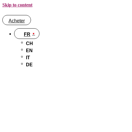
Skip to content
Acheter
FR
CH
EN
IT
DE
Acheter
FR
CH
EN
IT