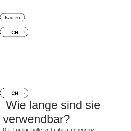
Skip
to
content
Kaufen
CH
Kaufen
CH
CH
Wie lange sind sie
verwendbar?
Die Trocknerbälle sind nahezu unbegrenzt