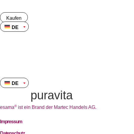
Zum
Inhalt
springen
Kaufen
DE
Kaufen
DE
DE
puravita
®
esama
ist ein Brand der Martec Handels AG.
Impressum
Datenschutz