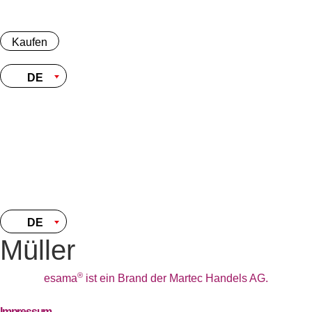
Zum
Inhalt
springen
Kaufen
DE
Kaufen
DE
DE
Müller
®
esama
ist ein Brand der Martec Handels AG.
Impressum