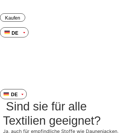
Zum
Inhalt
springen
Kaufen
DE
Kaufen
DE
DE
Sind sie für alle
Textilien geeignet?
Ja, auch für empfindliche Stoffe wie Daunenjacken,